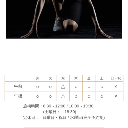
月
火
水
木
金
土
日・祝
○
○
△
○
○
○
×
午前
○
○
△
○
○
○
×
午後
施術時間：
8:30～12:00 / 16:00～19:30
(土曜日：～18:30)
定休日：
日曜日・祝日 / 水曜日(完全予約制)