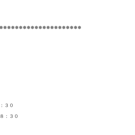
❅❅❅❅❅❅❅❅❅❅❅❅❅❅❅❅❅❅❅❅❅
：３０
８：３０