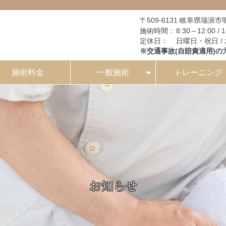
〒509-6131 岐阜県瑞浪
施術時間：
8:30～12:00 / 
定休日：
日曜日・祝日 /
※交通事故(自賠責適用)の
施術料金
一般施術
トレーニング
お知らせ